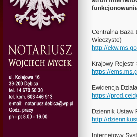
stron interneto
funkcjonowaniem
Centralna Baza 
Wieczyste)
http://ekw.ms.go
Krajowy Rejestr
https://ems.ms.g
Ewidencja Dział
https://prod.ce
Dziennik Ustaw R
http://dziennikus
Internetowy Sy