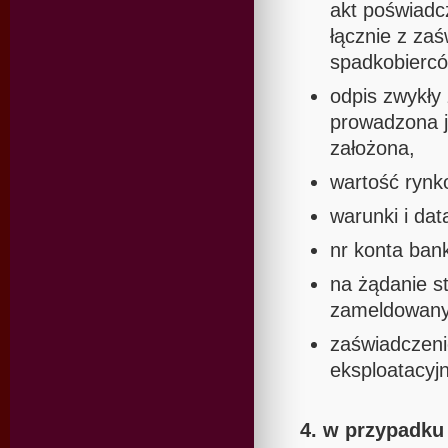
akt poświadc
łącznie z za
spadkobierc
odpis zwykły 
prowadzona je
założona,
wartość rynk
warunki i dat
nr konta ban
na żądanie st
zameldowany
zaświadczenie
eksploatacyj
4. w przypadk