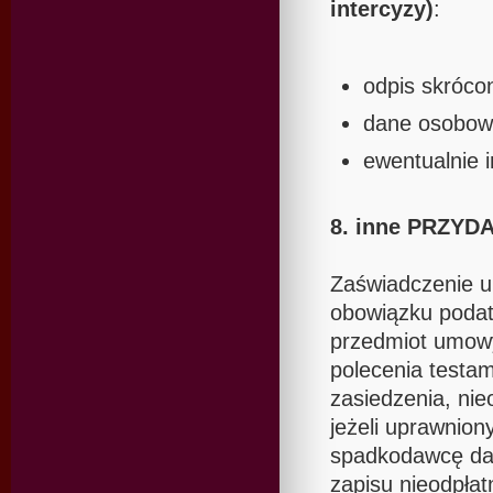
intercyzy)
:
odpis skróco
dane osobow
ewentualnie 
8. inne PRZY
Zaświadczenie u
obowiązku podat
przedmiot umowy
polecenia testa
zasiedzenia, nie
jeżeli uprawnion
spadkodawcę dar
zapisu nieodpłat