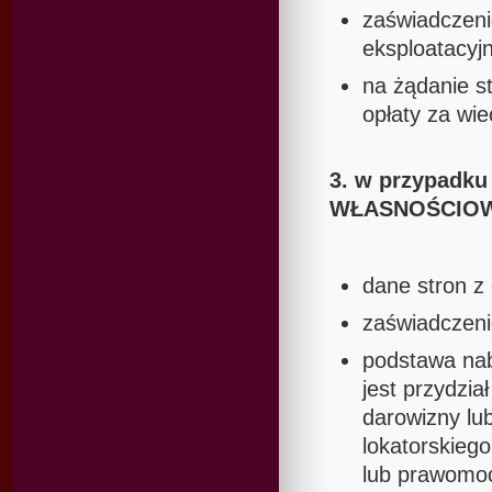
zaświadczenie
eksploatacyj
na żądanie s
opłaty za wi
3. w przypad
WŁASNOŚCIOW
dane stron z
zaświadczenie
podstawa nab
jest przydzia
darowizny lu
lokatorskieg
lub prawomoc