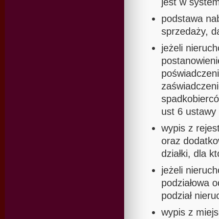
jest w system
podstawa naby
sprzedaży, d
jeżeli nieru
postanowieni
poświadczeni
zaświadczeni
spadkobiercó
ust 6 ustawy
wypis z rejes
oraz dodatko
działki, dla 
jeżeli nieru
podziałowa o
podział nier
wypis z miej