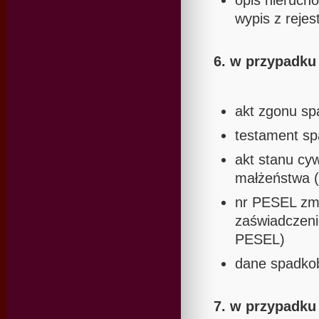
opis nierucho
wypis z reje
6. w przypadk
akt zgonu s
testament sp
akt stanu cy
małżeństwa (
nr PESEL zma
zaświadczeni
PESEL)
dane spadkob
7. w przypad