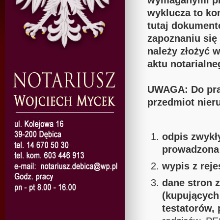
wymaganymi pr
wyklucza to ko
tutaj dokumentó
zapoznaniu się
należy złożyć 
aktu notarialne
UWAGA: Do prak
przedmiot nier
odpis zwykły
prowadzona 
wypis z reje
dane stron 
(kupujących
testatorów, 