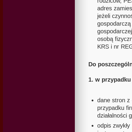
rodziców, PE
adres zamies
jeżeli czynno
gospodarczą t
gospodarczej,
osobą fizyczn
KRS i nr RE
Do poszczególn
1. w przypadk
dane stron z
przypadku fi
działalności
odpis zwykły 