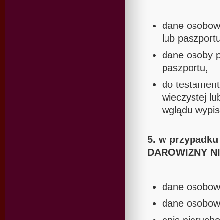
dane osobow
lub paszportu
dane osoby p
paszportu,
do testament
wieczystej lu
wglądu wypis 
5. w przypad
DAROWIZNY N
dane osobow
dane osobowe