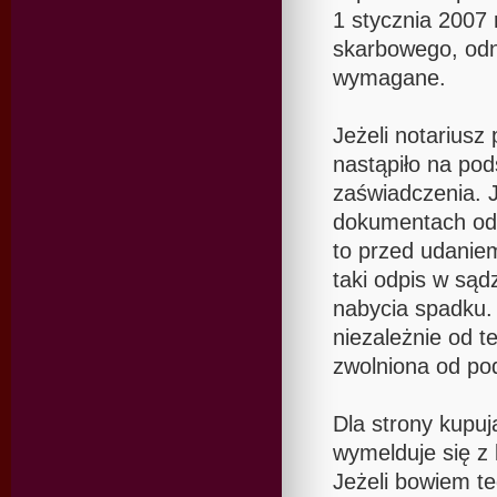
1 stycznia 2007
skarbowego, odn
wymagane.
Jeżeli notariusz 
nastąpiło na po
zaświadczenia. J
dokumentach odp
to przed udanie
taki odpis w sąd
nabycia spadku.
niezależnie od t
zwolniona od pod
Dla strony kupuj
wymelduje się z
Jeżeli bowiem te