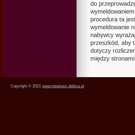
do przeprowadze
wymeldowaniem os
procedura ta je
wymeldowanie ni
nabywcy wyrażaj
przeszkód, aby t
dotyczy rozlicze
między stronami 
Copyright © 2021
www.notariusz.debica.pl