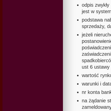
odpis zwykły 
jest w system
podstawa naby
sprzedaży, d
jeżeli nieru
postanowieni
poświadczeni
zaświadczeni
spadkobiercó
ust 6 ustawy
wartość rynk
warunki i dat
nr konta ban
na żądanie st
zameldowany