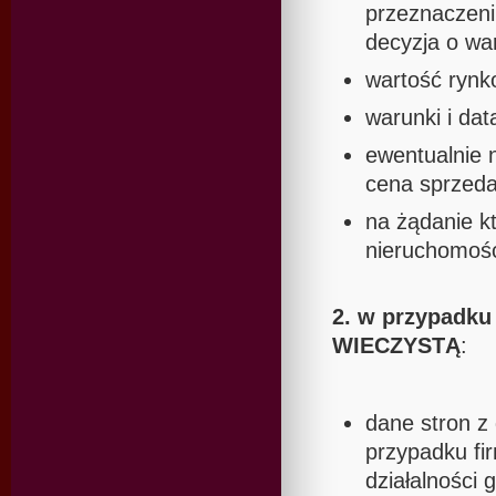
przeznaczeni
decyzja o w
wartość rynk
warunki i dat
ewentualnie 
cena sprzeda
na żądanie k
nieruchomośc
2. w przypad
WIECZYSTĄ
:
dane stron z
przypadku fi
działalności